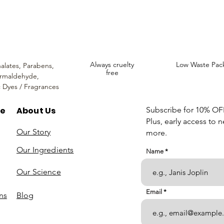
Always cruelty
Low Waste Pac
alates,
Parabens,
free
rmaldehyde,
c Dyes / Fragrances
re
About Us
Subscribe for 10% OFF 
Plus, early access to 
Our Story
more.
Our Ingredients
Name
Our Science
Email
ns
Blog