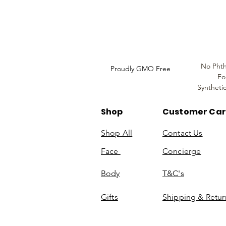
Do Not Sell My Personal
Information
No Phth
Proudly GMO Free
Fo
Syntheti
Shop
Customer Ca
Shop All
Contact Us
Face
Concierge
Body
T&C's
Gifts
Shipping & Retur