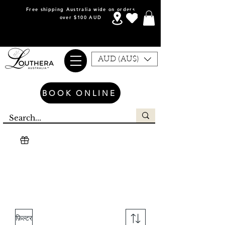
Free shipping Australia wide on orders
over $100 AUD
AUD (AU$)
BOOK ONLINE
Louthera Australia is Australian Natural Skincare. We
provide an extensive selection of Premium Skincare
Products that are Affordable, Ethical and Results
Driven. We hope you enjoy your experience with us.
फ़िल्टर