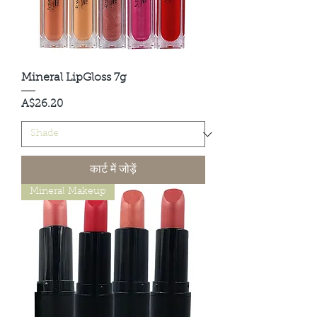
Mineral LipGloss 7g
मूल्य
A$26.20
कार्ट में जोड़ें
Mineral Makeup